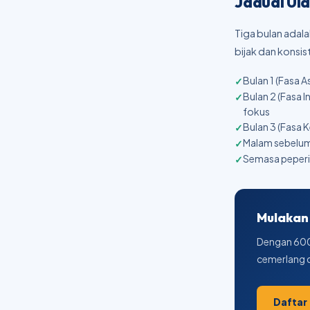
Jadual Ula
Tiga bulan ada
bijak dan konsi
Bulan 1 (Fasa 
Bulan 2 (Fasa I
fokus
Bulan 3 (Fasa 
Malam sebelum 
Semasa peperik
Mulakan 
Dengan 600+
cemerlang 
Daftar