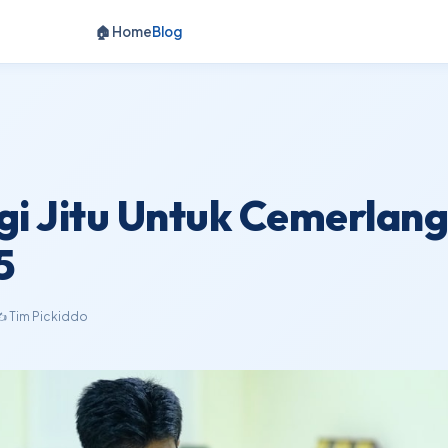
🏠 Home
Blog
egi Jitu Untuk Cemerlan
5
️ Tim Pickiddo