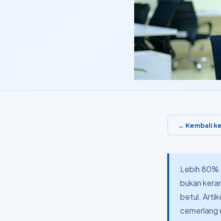
← Kembali ke
Lebih 80%
bukan keran
betul. Arti
cemerlang 