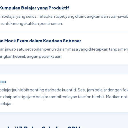
 Kumpulan Belajar yang Produktif
kan belajar yang serius. Tetapkan topik yang dibincangkan dan soal-jawa
in untuk mengukuhkan pemahaman.
an Mock Exam dalam Keadaan Sebenar
an jawab satu set soalan penuh dalam masa yang ditetapkan tanpa memb
ngkan kebimbangan peperiksaan.
IDDO
belajar jauh lebih penting daripada kuantiti. Satu jam belajar dengan f
n daripada tiga jam belajar sambil melayan telefon bimbit. Matikan noti
elajar.