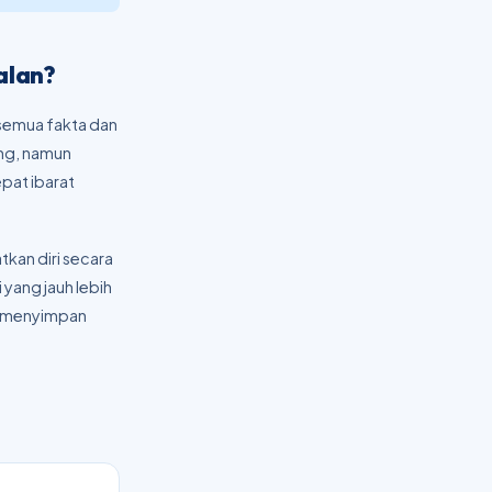
alan?
semua fakta dan
ng, namun
epat ibarat
tkan diri secara
 yang jauh lebih
k menyimpan