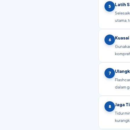
Latih 
5
Selesai
utama, 
Kuasai
6
Gunakan
komprehe
Ulangk
7
Flashca
dalam g
Jaga T
8
Tidur mi
kurangk