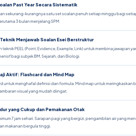
Soalan Past Year Secara Sistematik
kan sekurang-kurangnya satu set soalan penuh setiap minggu bagi setia
terutama 3 bulan menjelang SPM.
 Teknik Menjawab Soalan Esei Berstruktur
 teknik PEEL (Point, Evidence, Example, Link) untuk membina jawapan y
nsif bagi subjek BM, Sejarah, dan Biologi.
aji Aktif: Flashcard dan Mind Map
rd untuk menghafal definisi dan formula. Mind map untuk meringkaskan 
ambaran visual yang mudah diingat.
idur yang Cukup dan Pemakanan Otak
nimum 7 jam sehari. Sarapan pagi yang bergizi, pengambilan air yang men
an makanan bergula tinggi.