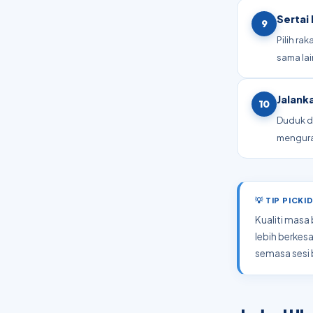
Sertai
9
Pilih ra
sama la
Jalank
10
Duduk d
mengura
💡 TIP PICK
Kualiti masa 
lebih berkesa
semasa sesi b