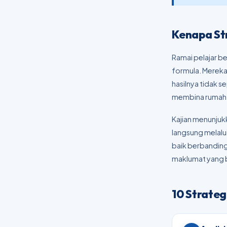
Kenapa St
Ramai pelajar 
formula. Merek
hasilnya tidak s
membina rumah 
Kajian menunjuk
langsung melalui
baik berbanding
maklumat yang 
10 Strateg