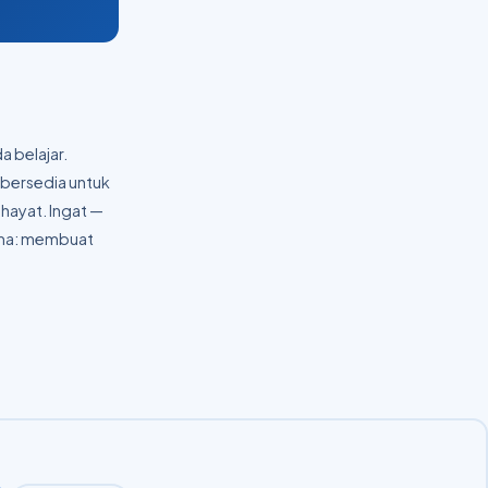
 belajar.
 bersedia untuk
hayat. Ingat —
ama: membuat