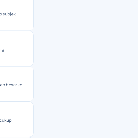
p subjek
ang
bab besar ke
cukupi,