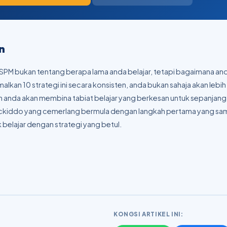
n
SPM bukan tentang berapa lama anda belajar, tetapi bagaimana anda
kan 10 strategi ini secara konsisten, anda bukan sahaja akan lebih
 anda akan membina tabiat belajar yang berkesan untuk sepanjang 
 Pickiddo yang cemerlang bermula dengan langkah pertama yang s
 belajar dengan strategi yang betul.
KONGSI ARTIKEL INI: