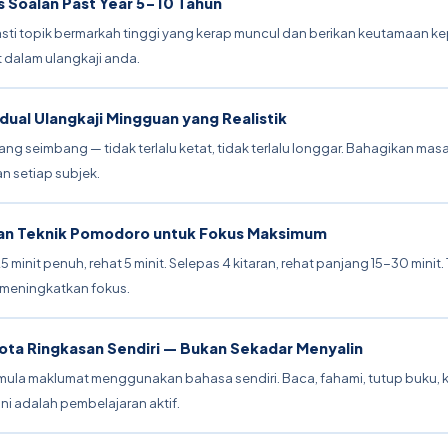
is Soalan Past Year 5-10 Tahun
asti topik bermarkah tinggi yang kerap muncul dan berikan keutamaan k
 dalam ulangkaji anda.
adual Ulangkaji Mingguan yang Realistik
ang seimbang — tidak terlalu ketat, tidak terlalu longgar. Bahagikan ma
n setiap subjek.
n Teknik Pomodoro untuk Fokus Maksimum
25 minit penuh, rehat 5 minit. Selepas 4 kitaran, rehat panjang 15-30 minit. 
i meningkatkan fokus.
ota Ringkasan Sendiri — Bukan Sekadar Menyalin
mula maklumat menggunakan bahasa sendiri. Baca, fahami, tutup buku, k
Ini adalah pembelajaran aktif.