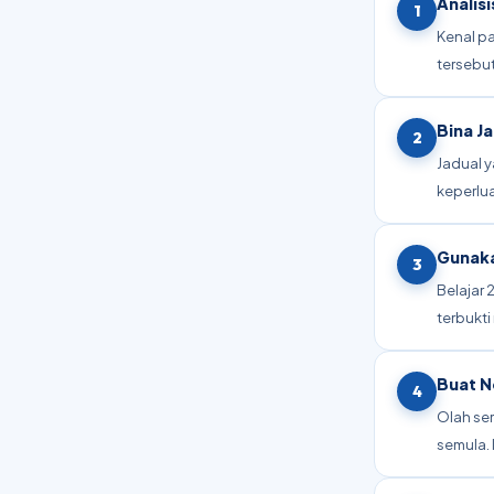
Analis
1
Kenal p
tersebut
Bina J
2
Jadual y
keperlua
Gunaka
3
Belajar 
terbukt
Buat N
4
Olah se
semula. 