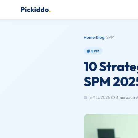
Pickiddo
.
Home
›
Blog
› SPM
📘 SPM
10 Strat
SPM 202
📅 15 Mac 2025
·
⏱ 8 min baca
·
✍