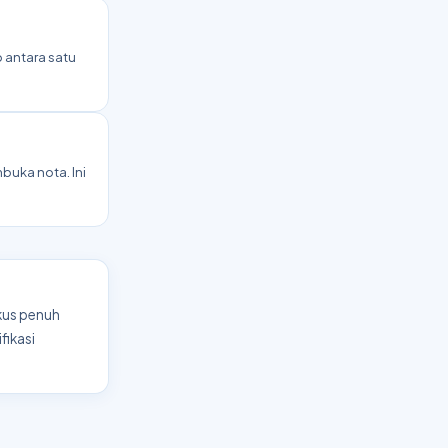
b antara satu
uka nota. Ini
okus penuh
fikasi