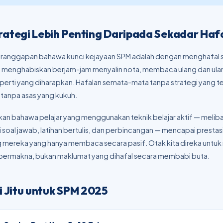
rategi Lebih Penting Daripada Sekadar Haf
beranggapan bahawa kunci kejayaan SPM adalah dengan menghafal 
a menghabiskan berjam-jam menyalin nota, membaca ulang dan ula
eperti yang diharapkan. Hafalan semata-mata tanpa strategi yang t
tanpa asas yang kukuh.
kan bahawa pelajar yang menggunakan teknik belajar aktif — meliba
 soal jawab, latihan bertulis, dan perbincangan — mencapai prestasi
 mereka yang hanya membaca secara pasif. Otak kita direka untu
bermakna, bukan maklumat yang dihafal secara membabi buta.
i Jitu untuk SPM 2025