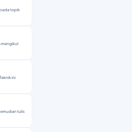
epada topik
sa mengikut
Teknik ini
emudian tulis