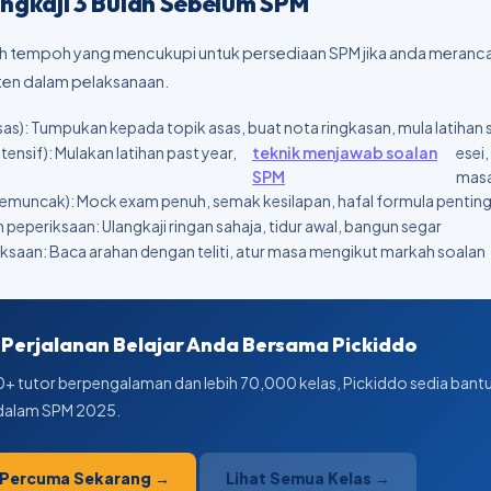
ngkaji 3 Bulan Sebelum SPM
lah tempoh yang mencukupi untuk persediaan SPM jika anda meran
sten dalam pelaksanaan.
Asas): Tumpukan kepada topik asas, buat nota ringkasan, mula latihan 
ntensif): Mulakan latihan past year,
teknik menjawab soalan
esei,
SPM
mas
Kemuncak): Mock exam penuh, semak kesilapan, hafal formula pentin
peperiksaan: Ulangkaji ringan sahaja, tidur awal, bangun segar
saan: Baca arahan dengan teliti, atur masa mengikut markah soalan
Perjalanan Belajar Anda Bersama Pickiddo
 tutor berpengalaman dan lebih 70,000 kelas, Pickiddo sedia bant
dalam SPM 2025.
 Percuma Sekarang →
Lihat Semua Kelas →