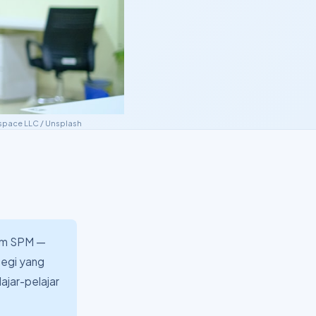
space LLC
/
Unsplash
lam SPM —
tegi yang
ajar-pelajar