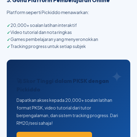
5. Guna Platform Pembelajaran Online
Platform seperti Pickiddo menawarkan:
20,000+ soalan latihan interaktif
Video tutorial dan nota ringkas
Games pembelajaran yang menyeronokkan
Tracking progress untuk setiap subjek
🚀 Skor Tinggi dalam PKSK dengan
Pickiddo
Dapatkan akses kepada 20,000+ soalan latihan
format PKSK, video tutorial dari tutor
berpengalaman, dan sistem tracking progress. Dari
RM20/sesi sahaja!