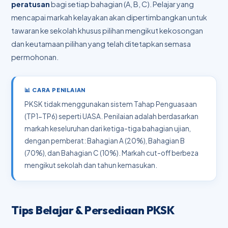
peratusan
bagi setiap bahagian (A, B, C). Pelajar yang
mencapai markah kelayakan akan dipertimbangkan untuk
tawaran ke sekolah khusus pilihan mengikut kekosongan
dan keutamaan pilihan yang telah ditetapkan semasa
permohonan.
📊 CARA PENILAIAN
PKSK tidak menggunakan sistem Tahap Penguasaan
(TP1-TP6) seperti UASA. Penilaian adalah berdasarkan
markah keseluruhan dari ketiga-tiga bahagian ujian,
dengan pemberat: Bahagian A (20%), Bahagian B
(70%), dan Bahagian C (10%). Markah cut-off berbeza
mengikut sekolah dan tahun kemasukan.
Tips Belajar & Persediaan PKSK