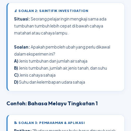
🔬 SOALAN 2: SAINTIFIK INVESTIGATION
Situasi:
Seorang pelajar ingin mengkaji sama ada
tumbuhan tumbuh lebih cepat di bawah cahaya
matahari atau cahaya lampu.
Soalan:
Apakah pemboleh ubah yang perlu dikawal
dalam eksperimen ini?
A)
Jenis tumbuhan dan jumlah air sahaja
B)
Jenis tumbuhan, jumlah air, jenis tanah, dan suhu
C)
Jenis cahaya sahaja
D)
Suhu dan kelembapan udara sahaja
Contoh: Bahasa Melayu Tingkatan 1
📝 SOALAN 3: PEMAHAMAN & APLIKASI
Petikan:
"Budaya membaca buku harus dipupuk sejak