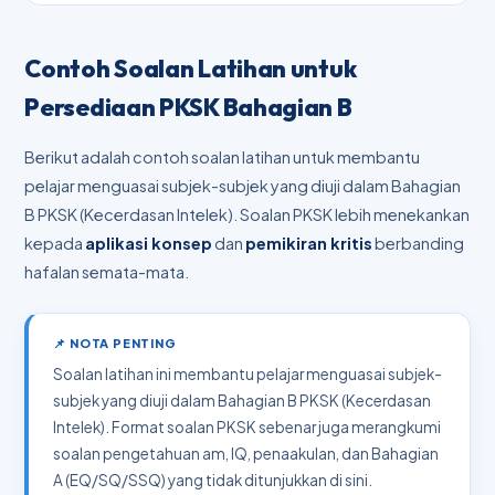
Contoh Soalan Latihan untuk
Persediaan PKSK Bahagian B
Berikut adalah contoh soalan latihan untuk membantu
pelajar menguasai subjek-subjek yang diuji dalam Bahagian
B PKSK (Kecerdasan Intelek). Soalan PKSK lebih menekankan
kepada
aplikasi konsep
dan
pemikiran kritis
berbanding
hafalan semata-mata.
📌 NOTA PENTING
Soalan latihan ini membantu pelajar menguasai subjek-
subjek yang diuji dalam Bahagian B PKSK (Kecerdasan
Intelek). Format soalan PKSK sebenar juga merangkumi
soalan pengetahuan am, IQ, penaakulan, dan Bahagian
A (EQ/SQ/SSQ) yang tidak ditunjukkan di sini.