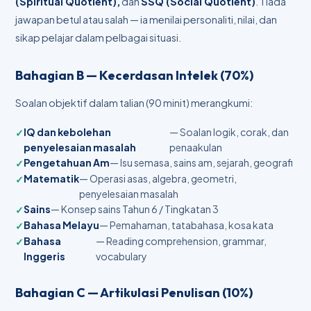
(Spiritual Quotient),
dan
SSQ (Social Quotient)
. Tiada
jawapan betul atau salah — ia menilai personaliti, nilai, dan
sikap pelajar dalam pelbagai situasi.
Bahagian B — Kecerdasan Intelek (70%)
Soalan objektif dalam talian (90 minit) merangkumi:
IQ dan kebolehan
— Soalan logik, corak, dan
penyelesaian masalah
penaakulan
Pengetahuan Am
— Isu semasa, sains am, sejarah, geografi
Matematik
— Operasi asas, algebra, geometri,
penyelesaian masalah
Sains
— Konsep sains Tahun 6 / Tingkatan 3
Bahasa Melayu
— Pemahaman, tatabahasa, kosa kata
Bahasa
— Reading comprehension, grammar,
Inggeris
vocabulary
Bahagian C — Artikulasi Penulisan (10%)