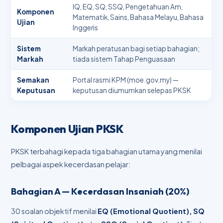
IQ, EQ, SQ, SSQ, Pengetahuan Am,
Komponen
Matematik, Sains, Bahasa Melayu, Bahasa
Ujian
Inggeris
Sistem
Markah peratusan bagi setiap bahagian;
Markah
tiada sistem Tahap Penguasaan
Semakan
Portal rasmi KPM (moe.gov.my) —
Keputusan
keputusan diumumkan selepas PKSK
Komponen Ujian PKSK
PKSK terbahagi kepada tiga bahagian utama yang menilai
pelbagai aspek kecerdasan pelajar:
Bahagian A — Kecerdasan Insaniah (20%)
30 soalan objektif menilai
EQ (Emotional Quotient), SQ