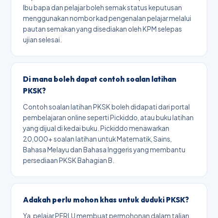
Ibu bapa dan pelajar boleh semak status keputusan
menggunakan nombor kad pengenalan pelajar melalui
pautan semakan yang disediakan oleh KPM selepas
ujian selesai.
Di mana boleh dapat contoh soalan latihan
PKSK?
Contoh soalan latihan PKSK boleh didapati dari portal
pembelajaran online seperti Pickiddo, atau buku latihan
yang dijual di kedai buku. Pickiddo menawarkan
20,000+ soalan latihan untuk Matematik, Sains,
Bahasa Melayu dan Bahasa Inggeris yang membantu
persediaan PKSK Bahagian B.
Adakah perlu mohon khas untuk duduki PKSK?
Ya, pelajar PERLU membuat permohonan dalam talian