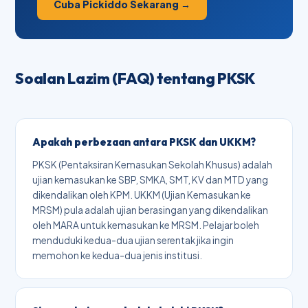
Cuba Pickiddo Sekarang →
Soalan Lazim (FAQ) tentang PKSK
Apakah perbezaan antara PKSK dan UKKM?
PKSK (Pentaksiran Kemasukan Sekolah Khusus) adalah
ujian kemasukan ke SBP, SMKA, SMT, KV dan MTD yang
dikendalikan oleh KPM. UKKM (Ujian Kemasukan ke
MRSM) pula adalah ujian berasingan yang dikendalikan
oleh MARA untuk kemasukan ke MRSM. Pelajar boleh
menduduki kedua-dua ujian serentak jika ingin
memohon ke kedua-dua jenis institusi.