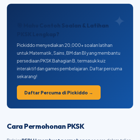
🎯 Mahu Contoh Soalan & Latihan
PKSK Lengkap?
Pickiddo menyediakan 20,000+ soalan latihan
untuk Matematik, Sains, BM dan BI yang membantu
persediaan PKSK Bahagian B, termasuk kuiz
interaktif dan games pembelajaran. Daftar percuma
sekarang!
Daftar Percuma di Pickiddo →
Cara Permohonan PKSK