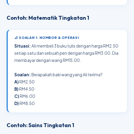
Contoh: Matematik Tingkatan 1
📐 SOALAN 1: NOMBOR & OPERASI
Situasi:
Ali membeli 3 buku tulis dengan harga RM2.50
setiap satu dan sebuah pen dengan harga RM3.00. Dia
membayar dengan wang RM15.00.
Soalan:
Berapakah baki wang yang Ali terima?
A)
RM2.50
B)
RM4.50
C)
RM6.00
D)
RM8.50
Contoh: Sains Tingkatan 1