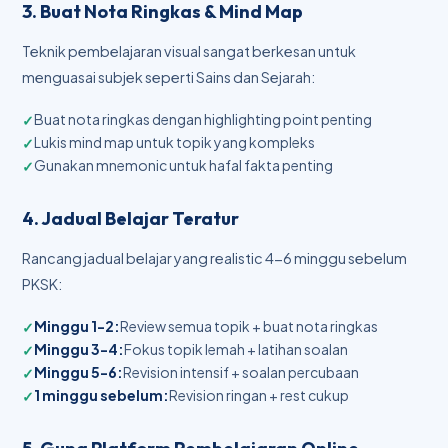
3. Buat Nota Ringkas & Mind Map
Teknik pembelajaran visual sangat berkesan untuk
menguasai subjek seperti Sains dan Sejarah:
Buat nota ringkas dengan highlighting point penting
Lukis mind map untuk topik yang kompleks
Gunakan mnemonic untuk hafal fakta penting
4. Jadual Belajar Teratur
Rancang jadual belajar yang realistic 4-6 minggu sebelum
PKSK:
Minggu 1-2:
Review semua topik + buat nota ringkas
Minggu 3-4:
Fokus topik lemah + latihan soalan
Minggu 5-6:
Revision intensif + soalan percubaan
1 minggu sebelum:
Revision ringan + rest cukup