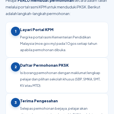
Pelajar
PERLU membuat permohonan
secara dalam talian
melalui portal rasmi KPM untuk menduduki PKSK. Berikut
adalah langkah-langkah permohonan:
Layari Portal KPM
1
Pergi ke portal rasmi Kementerian Pendidikan
Malaysia (moe.gov.my) pada 1 Ogos setiap tahun
apabila permohonan dibuka.
Daftar Permohonan PKSK
2
Isi borang permohonan dengan maklumat lengkap
pelajar dan pilihan sekolah khusus (SBP, SMKA, SMT,
KV atau MTD).
Terima Pengesahan
3
Selepas permohonan berjaya, pelajar akan