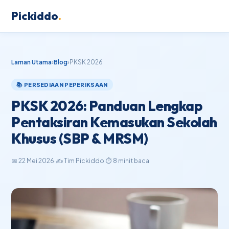
Pickiddo
.
Laman Utama
›
Blog
›
PKSK 2026
📚 PERSEDIAAN PEPERIKSAAN
PKSK 2026: Panduan Lengkap
Pentaksiran Kemasukan Sekolah
Khusus (SBP & MRSM)
📅 22 Mei 2026
·
✍️ Tim Pickiddo
·
⏱️ 8 minit baca