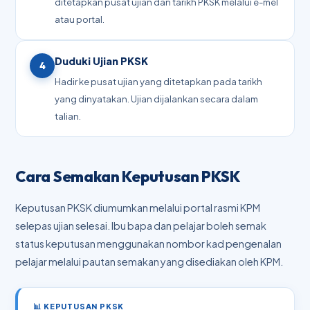
ditetapkan pusat ujian dan tarikh PKSK melalui e-mel
atau portal.
Duduki Ujian PKSK
4
Hadir ke pusat ujian yang ditetapkan pada tarikh
yang dinyatakan. Ujian dijalankan secara dalam
talian.
Cara Semakan Keputusan PKSK
Keputusan PKSK diumumkan melalui portal rasmi KPM
selepas ujian selesai. Ibu bapa dan pelajar boleh semak
status keputusan menggunakan nombor kad pengenalan
pelajar melalui pautan semakan yang disediakan oleh KPM.
📊 KEPUTUSAN PKSK