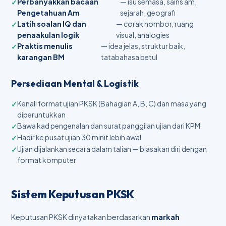
Perbanyakkan bacaan
— isu semasa, sains am,
Pengetahuan Am
sejarah, geografi
Latih soalan IQ dan
— corak nombor, ruang
penaakulan logik
visual, analogies
Praktis menulis
— idea jelas, struktur baik,
karangan BM
tatabahasa betul
Persediaan Mental & Logistik
Kenali format ujian PKSK (Bahagian A, B, C) dan masa yang
diperuntukkan
Bawa kad pengenalan dan surat panggilan ujian dari KPM
Hadir ke pusat ujian 30 minit lebih awal
Ujian dijalankan secara dalam talian — biasakan diri dengan
format komputer
Sistem Keputusan PKSK
Keputusan PKSK dinyatakan berdasarkan
markah