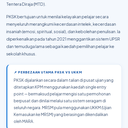
Tentera Diraja (MTD).
PKSK bertujuan untuk menilai kelayakan pelajar secara
menyeluruh merangkumi kecerdasan intelek, kecerdasan
insaniah (emosi, spiritual, sosial), dan kebolehan penulisan. Ia
diperkenalkan pada tahun 2021 menggantikan sistem UPSR
dan temuduga lama sebagai kaedah pemilihan pelajar ke
sekolah khusus.
📌 PERBEZAAN UTAMA PKSK VS UKKM
PKSK dijalankan secara dalam talian di pusat ujian yang
ditetapkan KPM menggunakan kaedah single entry
point — bermaksud pelajar mengisi satu permohonan
berpusat dan dinilai melalui satu sistem seragam di
seluruh negara. MRSM pula menggunakan UKKM (Ujian
Kemasukan ke MRSM) yang berasingan dikendalikan
oleh MARA.