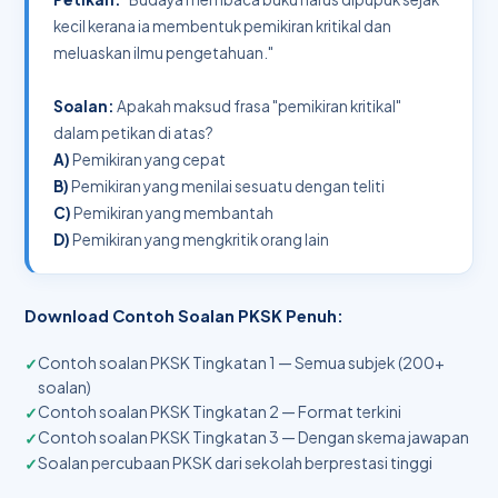
kecil kerana ia membentuk pemikiran kritikal dan
meluaskan ilmu pengetahuan."
Soalan:
Apakah maksud frasa "pemikiran kritikal"
dalam petikan di atas?
A)
Pemikiran yang cepat
B)
Pemikiran yang menilai sesuatu dengan teliti
C)
Pemikiran yang membantah
D)
Pemikiran yang mengkritik orang lain
Download Contoh Soalan PKSK Penuh:
Contoh soalan PKSK Tingkatan 1 — Semua subjek (200+
soalan)
Contoh soalan PKSK Tingkatan 2 — Format terkini
Contoh soalan PKSK Tingkatan 3 — Dengan skema jawapan
Soalan percubaan PKSK dari sekolah berprestasi tinggi