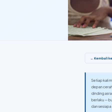
← Kembali ke
Setiap kali
depan cerah
dinding asra
berlaku — bu
dan sesiapa 