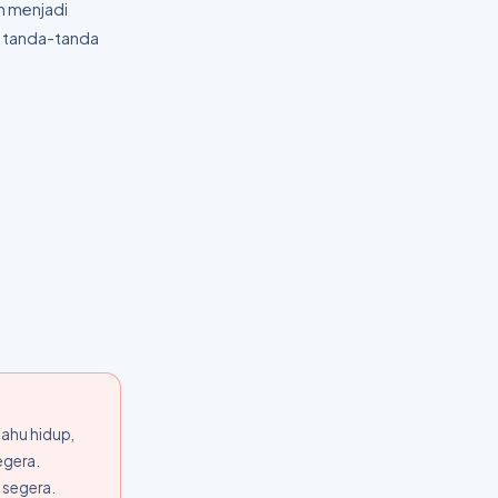
h menjadi
n tanda-tanda
mahu hidup,
egera.
 segera.