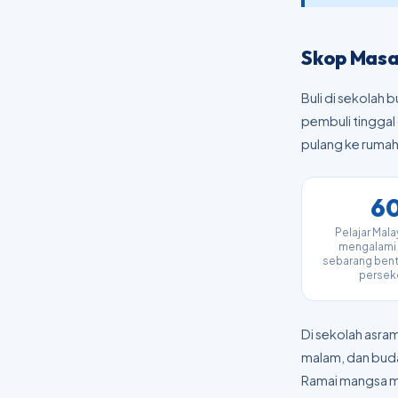
Skop Masal
Buli di sekolah 
pembuli tinggal
pulang ke rumah
6
Pelajar Mala
mengalami 
sebarang ben
persek
Di sekolah asra
malam, dan buday
Ramai mangsa me