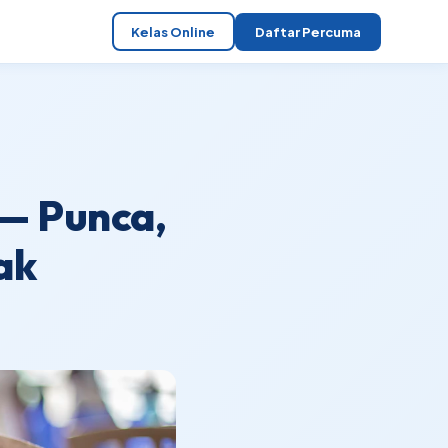
Kelas Online
Daftar Percuma
 — Punca,
ak