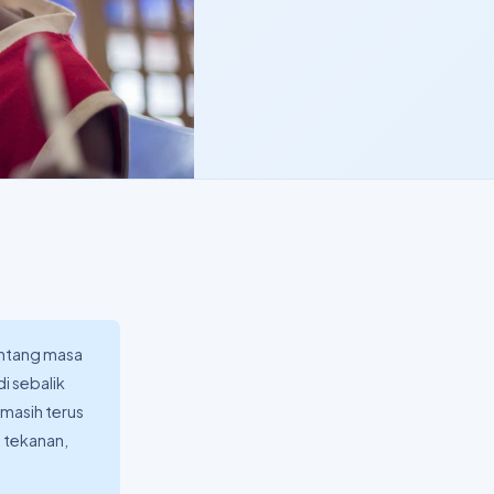
entang masa
i sebalik
 masih terus
i tekanan,