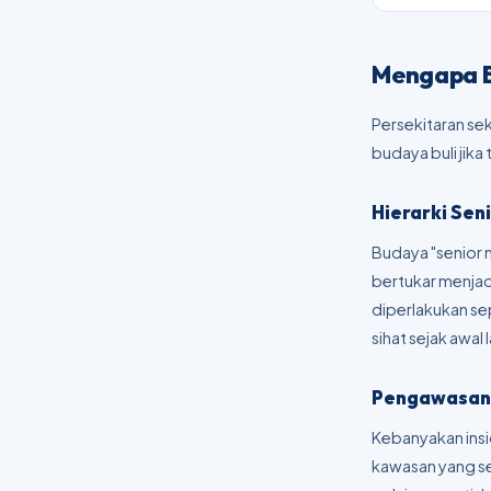
Mengapa Bu
Persekitaran se
budaya buli jika
Hierarki Sen
Budaya "senior 
bertukar menjadi
diperlakukan sep
sihat sejak awal l
Pengawasan
Kebanyakan insid
kawasan yang se