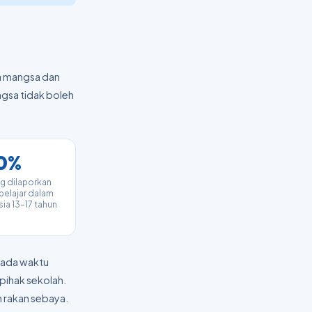
ana mangsa dan
ngsa tidak boleh
0%
ng dilaporkan
pelajar dalam
sia 13–17 tahun
 pada waktu
 pihak sekolah.
 rakan sebaya.