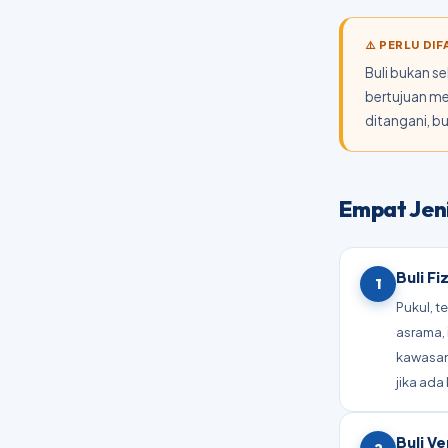
⚠️ PERLU DI
Buli bukan s
bertujuan me
ditangani, b
Empat Jeni
Buli Fi
1
Pukul, t
asrama, 
kawasan 
jika ad
Buli Ve