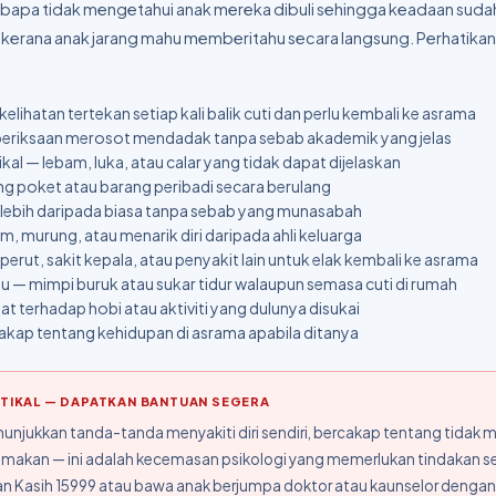
bapa tidak mengetahui anak mereka dibuli sehingga keadaan suda
Ini kerana anak jarang mahu memberitahu secara langsung. Perhatika
elihatan tertekan setiap kali balik cuti dan perlu kembali ke asrama
eriksaan merosot mendadak tanpa sebab akademik yang jelas
kal — lebam, luka, atau calar yang tidak dapat dijelaskan
g poket atau barang peribadi secara berulang
lebih daripada biasa tanpa sebab yang munasabah
m, murung, atau menarik diri daripada ahli keluarga
erut, sakit kepala, atau penyakit lain untuk elak kembali ke asrama
u — mimpi buruk atau sukar tidur walaupun semasa cuti di rumah
at terhadap hobi atau aktiviti yang dulunya disukai
kap tentang kehidupan di asrama apabila ditanya
RITIKAL — DAPATKAN BANTUAN SEGERA
nunjukkan tanda-tanda menyakiti diri sendiri, bercakap tentang tidak 
makan — ini adalah kecemasan psikologi yang memerlukan tindakan s
an Kasih 15999 atau bawa anak berjumpa doktor atau kaunselor dengan