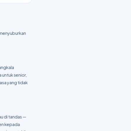
g menyuburkan
angkala
 untuk senior,
uasa yang tidak
au di tandas —
den kepada