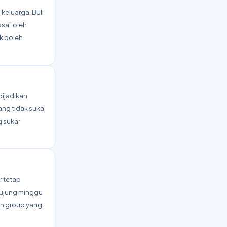
keluarga. Buli
asa" oleh
k boleh
dijadikan
ang tidak suka
g sukar
r tetap
hujung minggu
an group yang