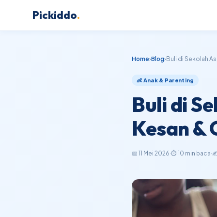
Pickiddo
.
Home
›
Blog
›
Buli di Sekolah A
👶 Anak & Parenting
Buli di 
Kesan & 
📅 11 Mei 2026
·
⏱ 10 min baca
·
✍