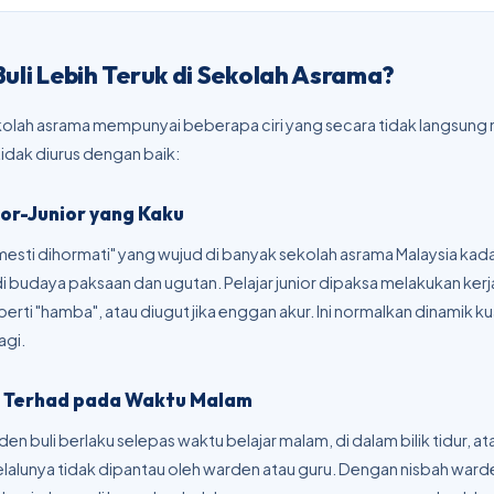
li Lebih Teruk di Sekolah Asrama?
kolah asrama mempunyai beberapa ciri yang secara tidak langsun
 tidak diurus dengan baik:
ior-Junior yang Kaku
mesti dihormati" yang wujud di banyak sekolah asrama Malaysia kad
 budaya paksaan dan ugutan. Pelajar junior dipaksa melakukan kerja
erti "hamba", atau diugut jika enggan akur. Ini normalkan dinamik k
agi.
 Terhad pada Waktu Malam
en buli berlaku selepas waktu belajar malam, di dalam bilik tidur, at
lalunya tidak dipantau oleh warden atau guru. Dengan nisbah war