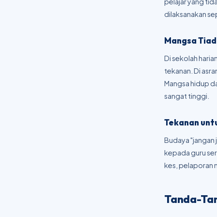
pelajar yang ti
dilaksanakan s
Mangsa Tiad
Di sekolah haria
tekanan. Di asr
Mangsa hidup da
sangat tinggi.
Tekanan unt
Budaya "jangan 
kepada guru seri
kes, pelaporan 
Tanda-Tan