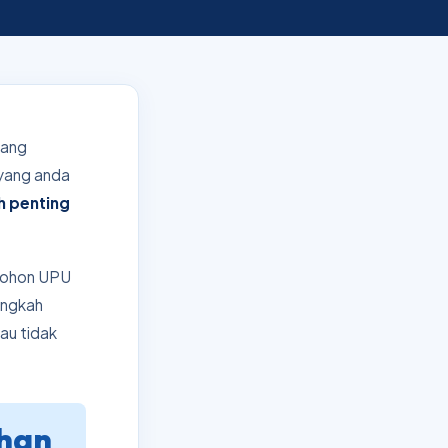
yang
 yang anda
h penting
t mohon UPU
angkah
au tidak
ihan