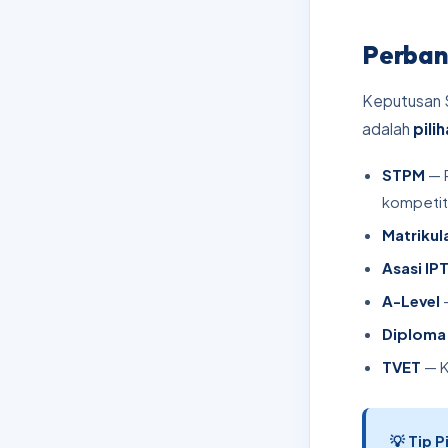
Perban
Keputusan 
adalah
pili
STPM
— 
kompetit
Matrikul
Asasi IP
A-Level
—
Diploma
TVET
— K
💡 Tip 