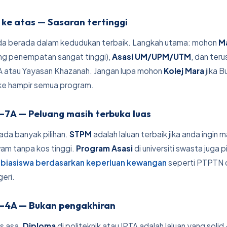
ke atas — Sasaran tertinggi
nda berada dalam kedudukan terbaik. Langkah utama: mohon
Ma
ng penempatan sangat tinggi),
Asasi UM/UPM/UTM
, dan ter
A atau Yayasan Khazanah. Jangan lupa mohon
Kolej Mara
jika B
ke hampir semua program.
–7A — Peluang masih terbuka luas
ada banyak pilihan.
STPM
adalah laluan terbaik jika anda ingin 
awam tanpa kos tinggi.
Program Asasi
di universiti swasta juga pi
a
biasiswa berdasarkan keperluan kewangan
seperti PTPTN 
eri.
–4A — Bukan pengakhiran
s asa.
Diploma
di politeknik atau IPTA adalah laluan yang solid