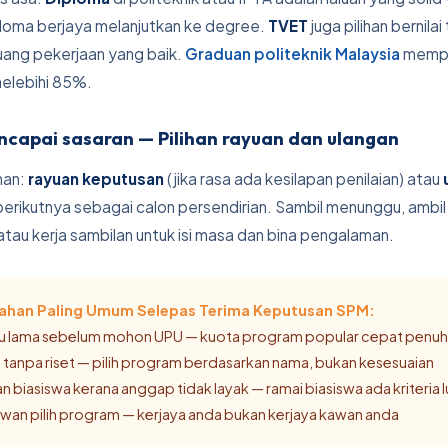
loma berjaya melanjutkan ke degree.
TVET
juga pilihan bernilai
ang pekerjaan yang baik.
Graduan politeknik Malaysia
mempu
elebihi 85%.
capai sasaran — Pilihan rayuan dan ulangan
han:
rayuan keputusan
(jika rasa ada kesilapan penilaian) atau
berikutnya sebagai calon persendirian. Sambil menunggu, ambi
atau kerja sambilan untuk isi masa dan bina pengalaman.
lahan Paling Umum Selepas Terima Keputusan SPM:
gu lama sebelum mohon UPU — kuota program popular cepat penu
PU tanpa riset — pilih program berdasarkan nama, bukan kesesuaian
an biasiswa kerana anggap tidak layak — ramai biasiswa ada kriteria 
kawan pilih program — kerjaya anda bukan kerjaya kawan anda