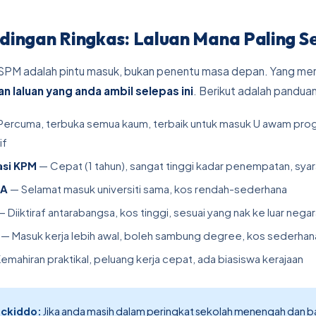
dingan Ringkas: Laluan Mana Paling S
SPM adalah pintu masuk, bukan penentu masa depan. Yang me
han laluan yang anda ambil selepas ini
. Berikut adalah panduan
Percuma, terbuka semua kaum, terbaik untuk masuk U awam pro
if
asi KPM
— Cepat (1 tahun), sangat tinggi kadar penempatan, syar
TA
— Selamat masuk universiti sama, kos rendah-sederhana
 Diiktiraf antarabangsa, kos tinggi, sesuai yang nak ke luar nega
— Masuk kerja lebih awal, boleh sambung degree, kos sederhan
emahiran praktikal, peluang kerja cepat, ada biasiswa kerajaan
Pickiddo:
Jika anda masih dalam peringkat sekolah menengah dan 