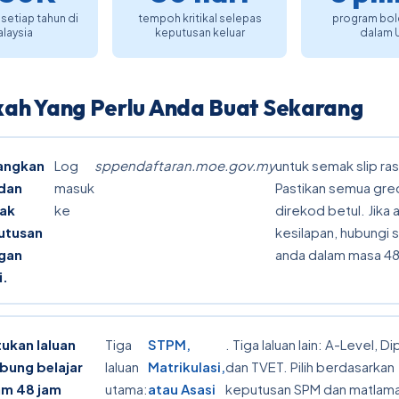
setiap tahun di
tempoh kritikal selepas
program bole
laysia
keputusan keluar
dalam 
kah Yang Perlu Anda Buat Sekarang
angkan
Log
sppendaftaran.moe.gov.my
untuk semak slip ras
 dan
masuk
Pastikan semua gre
ak
ke
direkod betul. Jika 
utusan
kesilapan, hubungi 
gan
anda dalam masa 48
i.
ukan laluan
Tiga
STPM,
. Tiga laluan lain: A-Level, D
bung belajar
laluan
Matrikulasi,
dan TVET. Pilih berdasarkan
am 48 jam
utama:
atau Asasi
keputusan SPM dan matlama