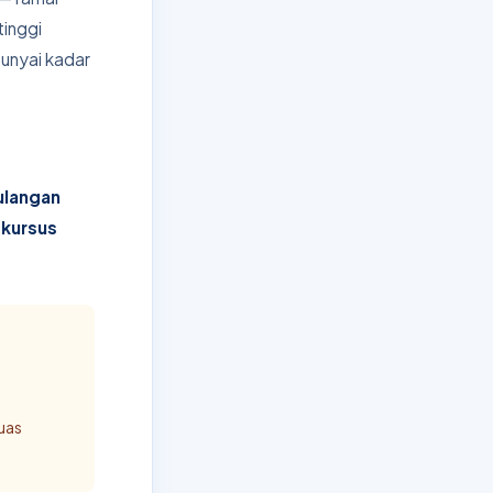
 tinggi
nyai kadar
ulangan
l
kursus
h
luas