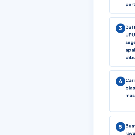
per
Daf
UPU
seg
apa
dib
Car
bia
mas
Bua
rayu