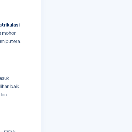
trikulasi
us mohon
umiputera.
masuk
lihan baik.
dan
 — ramai