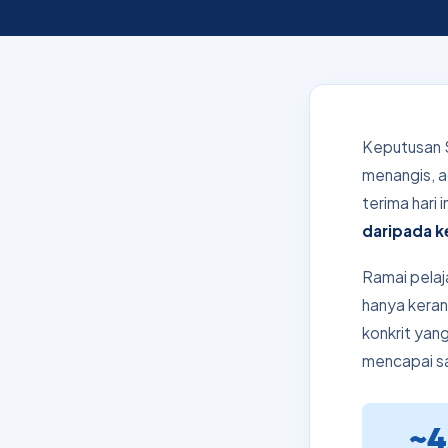
Keputusan 
menangis, a
terima hari i
daripada ke
Ramai pelaja
hanya keran
konkrit yan
mencapai s
~