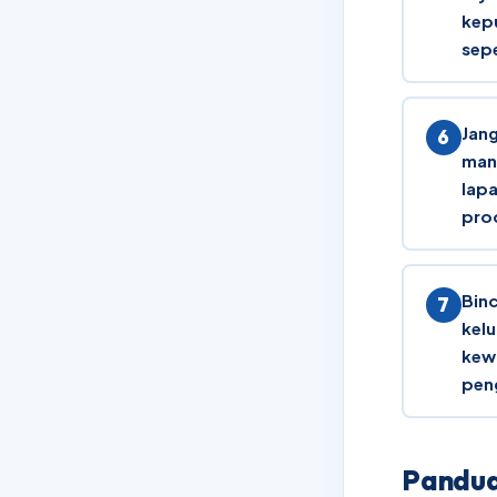
kep
sepe
Jang
man
lap
pro
Bin
kelu
kew
peng
Pandua