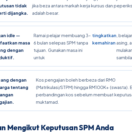
utusan tidak
jika beza antara markah kerja kursus dan peperik
rti dijangka.
adalah besar.
an idle —
Ramai pelajar membuang 3–
tingkatkan
, belaj
faatkan masa
6 bulan selepas SPM tanpa
kemahiran
asing, 
ang dengan
tujuan. Gunakan masa ini
mulakan
duktif.
untuk
sambila
cang dengan
Kos pengajian boleh berbeza dari RM0
arga tentang
(Matrikulasi/STPM) hingga RM100K+ (swasta). 
angan
perbandingan kos sebelum membuat keputus
ajian.
muktamad.
n Mengikut Keputusan SPM Anda