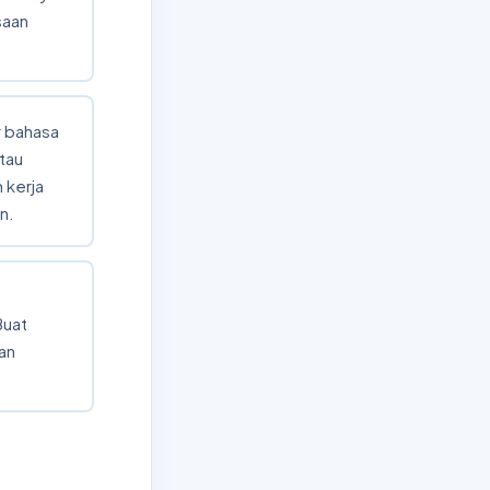
saan
ar bahasa
atau
 kerja
n.
Buat
an