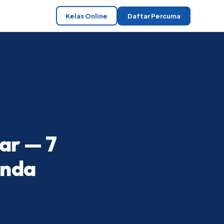
Kelas Online
Daftar Percuma
ar — 7
Anda