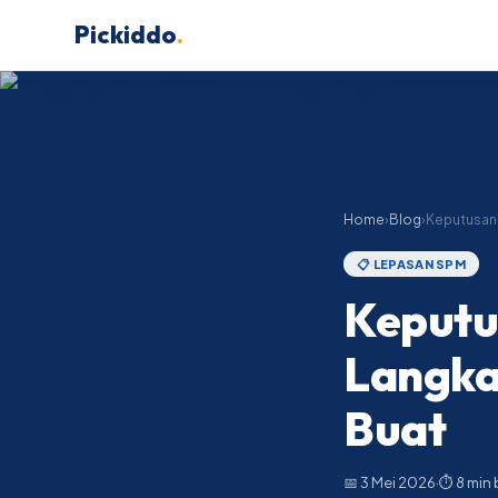
Pickiddo
.
Home
›
Blog
›
Keputusan
📋 LEPASAN SPM
Keputu
Langka
Buat
📅 3 Mei 2026
·
⏱ 8 min