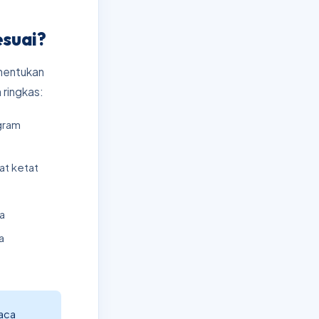
esuai?
nentukan
 ringkas:
gram
at ketat
ra
a
baca