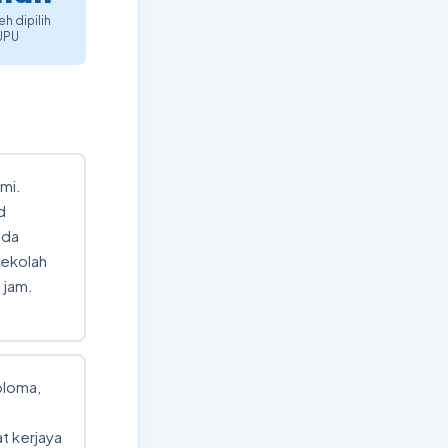
h dipilih
UPU
mi.
d
ada
sekolah
 jam.
iploma,
t kerjaya