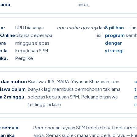
tama.
anda.
tar
UPU biasanya
upu.mohe.gov.my
dan
8 pilihan
— jan
Online
dibuka beberapa
isi
program
semb
era
minggu selepas
dengan
bila
keputusan SPM.
strategi
uka.
Pergi ke
i dan mohon
Biasiswa JPA, MARA, Yayasan Khazanah, dan
siswa dalam
banyak lagi membuka permohonan tak lama
a 2 minggu.
selepas keputusan SPM. Peluang biasiswa
tertinggi adalah
i
t semula
Permohonan rayuan SPM boleh dibuat melalui se
an jika
anda. Semak subjek mana yang perlu dirayu — k