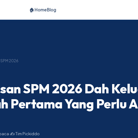
🏠 Home
Blog
 SPM 2026
san SPM 2026 Dah Kelu
h Pertama Yang Perlu 
 baca
·
✍️ Tim Pickiddo