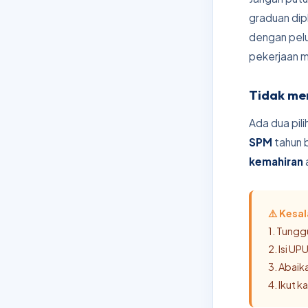
graduan dip
dengan pelu
pekerjaan m
Tidak men
Ada dua pili
SPM
tahun 
kemahiran
⚠️ Kesa
1. Tung
2. Isi U
3. Abaik
4. Ikut 