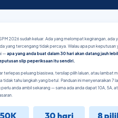
SPM 2026 sudah keluar. Ada yang melompat kegirangan, ada 
da yang tercengang tidak percaya. Walau apa pun keputusan
ni —
apa yang anda buat dalam 30 hari akan datang jauh lebi
putusan slip peperiksaan itu sendiri.
r terlepas peluang biasiswa, tersilap pilih laluan, atau lamba
a tidak tahu langkah yang betul. Panduan ini menyenaraikan 7 l
g perlu anda ambil sekarang — sama ada anda dapat 10A, 5A, at
asaran.
450K
30 hari
8 pil