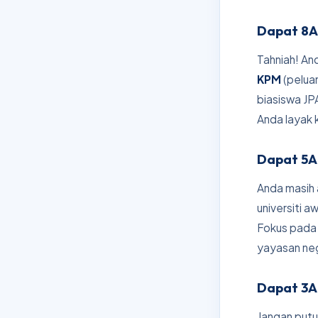
Dapat 8A 
Tahniah! A
KPM
(pelua
biasiswa JP
Anda layak 
Dapat 5A
Anda masih 
universiti 
Fokus pad
yayasan neg
Dapat 3A
Jangan putu