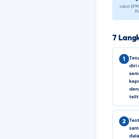
calon SPM 
Ma
7 Lang
Ten
diri
sem
kep
den
telit
Tent
sam
dal